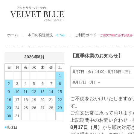
ホーム
|
本日の発送状況
|
ご利用ガイド・
8.7up!
ご注文の前に必ずお読
【夏季休業のお知らせ】
2026年8月
日
月
火
水
木
金
土
8月7日（金）14:00～8月16日（日）
1
8月17日（月）～
2
3
4
5
6
7
8
9
10
11
12
13
14
15
ご不便をおかけいたしますが
16
17
18
19
20
21
22
す。
23
24
25
26
27
28
29
ご注文は常に承っております
30
31
上記期間中のお問い合わせ・
8月17日（月）
から順次対応
■
店休日