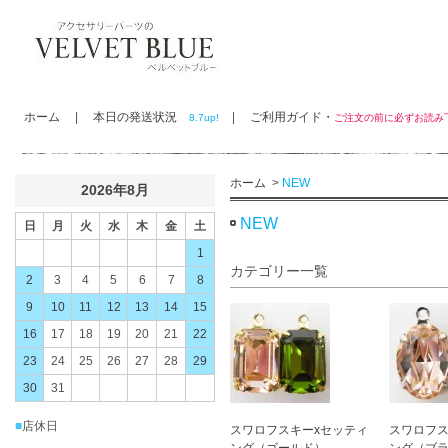
ホーム
|
本日の発送状況
|
ご利用ガイド・
8.7up!
ご注文の前に必ずお読
ホーム
>
NEW
2026年8月
NEW
日
月
火
水
木
金
土
1
カテゴリー一覧
2
3
4
5
6
7
8
9
10
11
12
13
14
15
16
17
18
19
20
21
22
23
24
25
26
27
28
29
30
31
■
店休日
スワロフスキーxセッティ
スワロフス