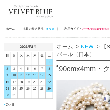
ホーム
|
本日の発送状況
|
ご利用ガイド・
8.7up!
ご注文の前に必ずお読
ホーム
>
NEW
>
【
2026年8月
パール（日本）
日
月
火
水
木
金
土
1
90cmx4mm
2
3
4
5
6
7
8
9
10
11
12
13
14
15
16
17
18
19
20
21
22
23
24
25
26
27
28
29
30
31
■
店休日