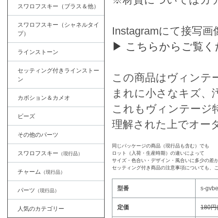
スワロフスキー（ブラス＆他）
スワロフスキー（シャネルタイ
Instagramにて
プ）
▶ こちらからご覧く
ラインストーン
セッティング付きラインストー
この商品はヴィンテ
ン
まれに小さなキズ、
カボション＆カメオ
これもヴィンテージ
ビーズ
理解された上でオー
その他のパーツ
同じパッケージの商品（現行品も含む）でも
スワロフスキー
ロット（入荷・生産時期）の違いによって
（現行品）
サイズ・色合い・デザイン・風合いに多少の差
セッティング付き商品の注意事項についても、
チャーム
（現行品）
型番
s-gvb
パーツ
（現行品）
定価
180円
人気のカテゴリー