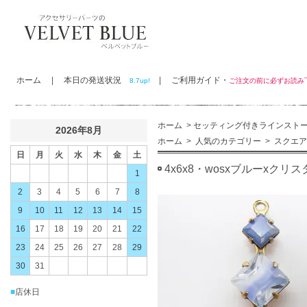
ホーム
|
本日の発送状況
|
ご利用ガイド・
8.7up!
ご注文の前に必ずお読
ホーム
>
セッティング付きラインスト
2026年8月
ホーム
>
人気のカテゴリー
>
スクエア
日
月
火
水
木
金
土
4x6x8・wosxブルーxクリス
1
2
3
4
5
6
7
8
9
10
11
12
13
14
15
16
17
18
19
20
21
22
23
24
25
26
27
28
29
30
31
■
店休日