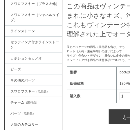
スワロフスキー（ブラス＆他）
この商品はヴィンテ
まれに小さなキズ、
スワロフスキー（シャネルタイ
プ）
これもヴィンテージ
ラインストーン
理解された上でオー
セッティング付きラインストー
ン
同じパッケージの商品（現行品も含む）でも
ロット（入荷・生産時期）の違いによって
サイズ・色合い・デザイン・風合いに多少の差
カボション＆カメオ
セッティング付き商品の注意事項についても、
ビーズ
型番
bcc62
その他のパーツ
販売価格
180円
スワロフスキー
（現行品）
購入数
チャーム
（現行品）
パーツ
（現行品）
人気のカテゴリー