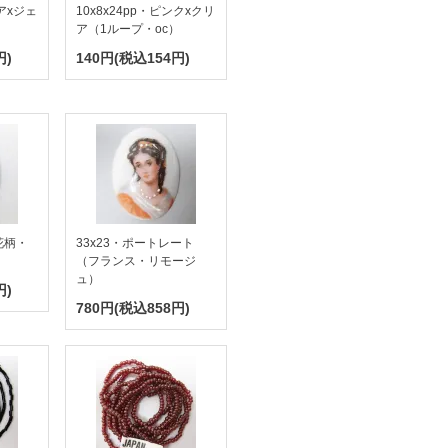
クアxジェ
10x8x24pp・ピンクxクリ
ア（1ループ・oc）
円)
140円(税込154円)
花柄・
33x23・ポートレート
（フランス・リモージ
ュ）
円)
780円(税込858円)