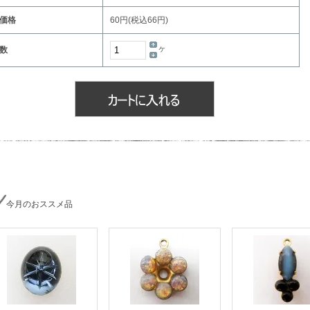
価格
60円(税込66円)
ヶ
数
今月のおススメ品