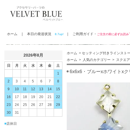
ホーム
|
本日の発送状況
|
ご利用ガイド・
8.7up!
ご注文の前に必ずお読
ホーム
>
セッティング付きラインスト
2026年8月
ホーム
>
人気のカテゴリー
>
スクエア
日
月
火
水
木
金
土
6x6x6・ブルーxホワイトxク
1
2
3
4
5
6
7
8
9
10
11
12
13
14
15
16
17
18
19
20
21
22
23
24
25
26
27
28
29
30
31
■
店休日