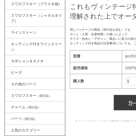
スワロフスキー（ブラス＆他）
これもヴィンテージ
理解された上でオー
スワロフスキー（シャネルタイ
プ）
同じパッケージの商品（現行品も含む）でも
ラインストーン
ロット（入荷・生産時期）の違いによって
サイズ・色合い・デザイン・風合いに多少の差
セッティング付き商品の注意事項についても、
セッティング付きラインストー
ン
型番
gcc81
カボション＆カメオ
販売価格
200円
ビーズ
購入数
その他のパーツ
スワロフスキー
（現行品）
チャーム
（現行品）
パーツ
（現行品）
人気のカテゴリー