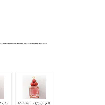
クアxジェ
10x8x24pp・ピンクxクリ