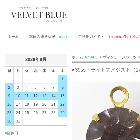
ホーム
|
本日の発送状況
|
ご利用ガイド・
8.7up!
ご注文の前に必ずお読
ホーム
>
SALE
>
ヴィンテージパーツ
2026年8月
39ss・ライトアメジスト（
日
月
火
水
木
金
土
1
2
3
4
5
6
7
8
9
10
11
12
13
14
15
16
17
18
19
20
21
22
23
24
25
26
27
28
29
30
31
■
店休日