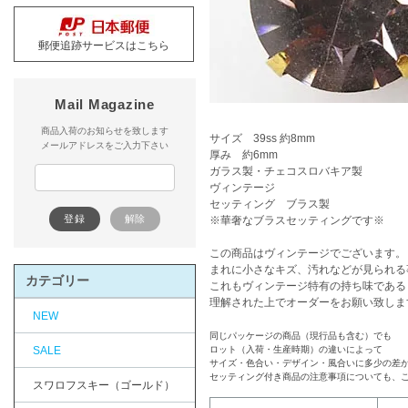
郵便追跡サービスはこちら
Mail Magazine
商品入荷のお知らせを致します
サイズ 39ss 約8mm
メールアドレスをご入力下さい
厚み 約6mm
ガラス製・チェコスロバキア製
ヴィンテージ
セッティング ブラス製
※華奢なブラスセッティングです※
この商品はヴィンテージでございます。
まれに小さなキズ、汚れなどが見られる
カテゴリー
これもヴィンテージ特有の持ち味である
理解された上でオーダーをお願い致しま
NEW
同じパッケージの商品（現行品も含む）でも
SALE
ロット（入荷・生産時期）の違いによって
サイズ・色合い・デザイン・風合いに多少の差
セッティング付き商品の注意事項についても、
スワロフスキー（ゴールド）