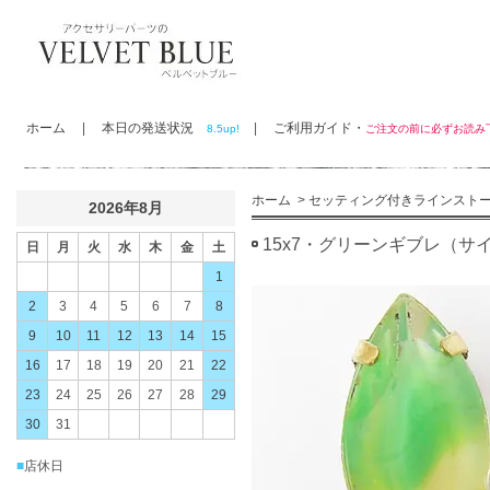
ホーム
|
本日の発送状況
|
ご利用ガイド・
8.5up!
ご注文の前に必ずお読
ホーム
>
セッティング付きラインスト
2026年8月
15x7・グリーンギブレ（サ
日
月
火
水
木
金
土
1
2
3
4
5
6
7
8
9
10
11
12
13
14
15
16
17
18
19
20
21
22
23
24
25
26
27
28
29
30
31
■
店休日