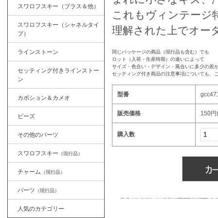
スワロフスキー（ブラス＆他）
これもヴィンテージ
スワロフスキー（シャネルタイ
理解された上でオー
プ）
ラインストーン
同じパッケージの商品（現行品も含む）でも
ロット（入荷・生産時期）の違いによって
サイズ・色合い・デザイン・風合いに多少の差
セッティング付きラインストー
セッティング付き商品の注意事項についても、
ン
型番
gcc47
カボション＆カメオ
販売価格
150円
ビーズ
購入数
その他のパーツ
スワロフスキー
（現行品）
チャーム
（現行品）
パーツ
（現行品）
人気のカテゴリー