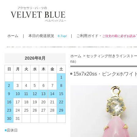
ホーム
|
本日の発送状況
|
ご利用ガイド・
8.7up!
ご注文の前に必ずお読
ホーム
>
セッティング付きラインスト
2026年8月
na）
日
月
火
水
木
金
土
15x7x20ss・ピンクxホワ
1
2
3
4
5
6
7
8
9
10
11
12
13
14
15
16
17
18
19
20
21
22
23
24
25
26
27
28
29
30
31
■
店休日