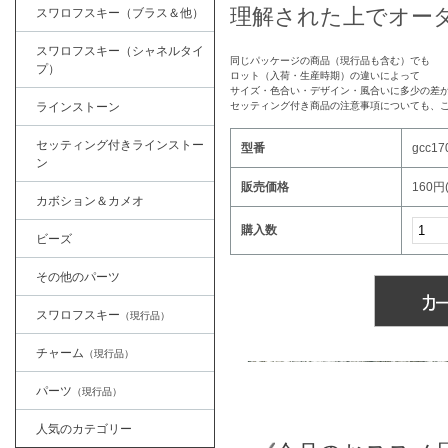
理解された上でオー
スワロフスキー（ブラス＆他）
スワロフスキー（シャネルタイ
同じパッケージの商品（現行品も含む）でも
プ）
ロット（入荷・生産時期）の違いによって
サイズ・色合い・デザイン・風合いに多少の差
ラインストーン
セッティング付き商品の注意事項についても、
セッティング付きラインストー
型番
gcc17
ン
販売価格
160円
カボション＆カメオ
購入数
ビーズ
その他のパーツ
スワロフスキー
（現行品）
チャーム
（現行品）
パーツ
（現行品）
人気のカテゴリー