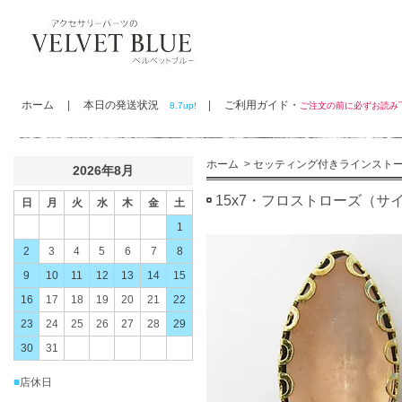
ホーム
|
本日の発送状況
|
ご利用ガイド・
8.7up!
ご注文の前に必ずお読
ホーム
>
セッティング付きラインスト
2026年8月
15x7・フロストローズ（サ
日
月
火
水
木
金
土
1
2
3
4
5
6
7
8
9
10
11
12
13
14
15
16
17
18
19
20
21
22
23
24
25
26
27
28
29
30
31
■
店休日