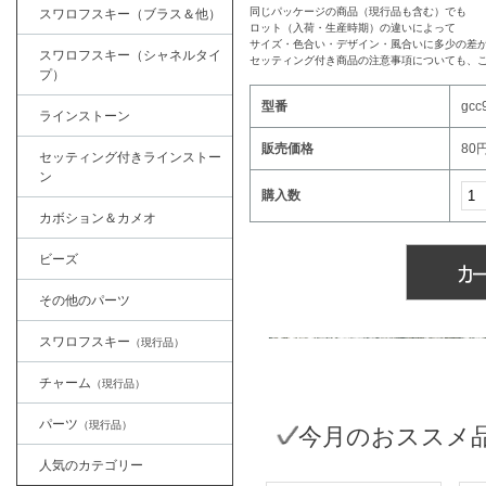
同じパッケージの商品（現行品も含む）でも
スワロフスキー（ブラス＆他）
ロット（入荷・生産時期）の違いによって
サイズ・色合い・デザイン・風合いに多少の差
スワロフスキー（シャネルタイ
セッティング付き商品の注意事項についても、
プ）
型番
gcc
ラインストーン
販売価格
80
セッティング付きラインストー
ン
購入数
カボション＆カメオ
ビーズ
その他のパーツ
スワロフスキー
（現行品）
チャーム
（現行品）
パーツ
（現行品）
今月のおススメ
人気のカテゴリー