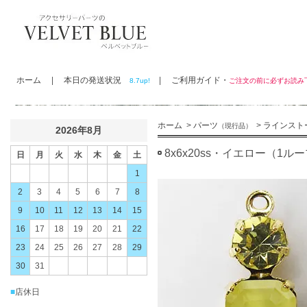
ホーム
|
本日の発送状況
|
ご利用ガイド・
8.7up!
ご注文の前に必ずお読
ホーム
>
パーツ
>
ラインスト
（現行品）
2026年8月
8x6x20ss・イエロー（1ル
日
月
火
水
木
金
土
1
2
3
4
5
6
7
8
9
10
11
12
13
14
15
16
17
18
19
20
21
22
23
24
25
26
27
28
29
30
31
■
店休日