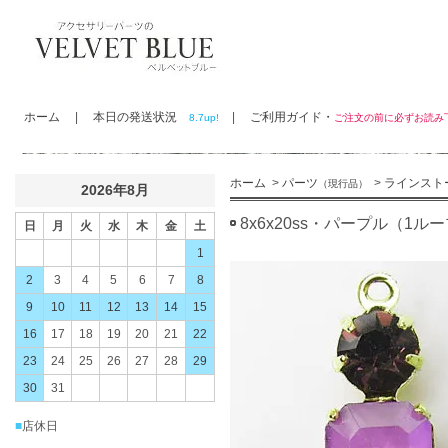
ホーム
|
本日の発送状況
|
ご利用ガイド・
8.7up!
ご注文の前に必ずお読
ホーム
>
パーツ
>
ラインスト
（現行品）
2026年8月
8x6x20ss・パープル（1ル
日
月
火
水
木
金
土
1
2
3
4
5
6
7
8
9
10
11
12
13
14
15
16
17
18
19
20
21
22
23
24
25
26
27
28
29
30
31
■
店休日