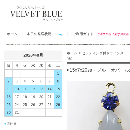
ホーム
|
本日の発送状況
|
ご利用ガイド・
8.5up!
ご注文の前に必ずお読
ホーム
>
セッティング付きラインスト
2026年8月
na）
日
月
火
水
木
金
土
15x7x20ss・ブルーオパー
1
2
3
4
5
6
7
8
9
10
11
12
13
14
15
16
17
18
19
20
21
22
23
24
25
26
27
28
29
30
31
■
店休日