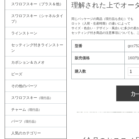
理解された上でオー
スワロフスキー（ブラス＆他）
スワロフスキー（シャネルタイ
同じパッケージの商品（現行品も含む）でも
プ）
ロット（入荷・生産時期）の違いによって
サイズ・色合い・デザイン・風合いに多少の差
ラインストーン
セッティング付き商品の注意事項についても、
セッティング付きラインストー
型番
gcc75
ン
販売価格
160円
カボション＆カメオ
購入数
ビーズ
その他のパーツ
スワロフスキー
（現行品）
チャーム
（現行品）
パーツ
（現行品）
人気のカテゴリー