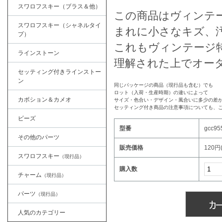
スワロフスキー（ブラス＆他）
この商品はヴィンテ
スワロフスキー（シャネルタイ
まれに小さなキズ、
プ）
これもヴィンテージ
ラインストーン
理解された上でオー
セッティング付きラインストー
ン
同じパッケージの商品（現行品も含む）でも
ロット（入荷・生産時期）の違いによって
カボション＆カメオ
サイズ・色合い・デザイン・風合いに多少の差
セッティング付き商品の注意事項についても、
ビーズ
型番
gcc95
その他のパーツ
販売価格
120円
スワロフスキー
（現行品）
購入数
チャーム
（現行品）
パーツ
（現行品）
人気のカテゴリー