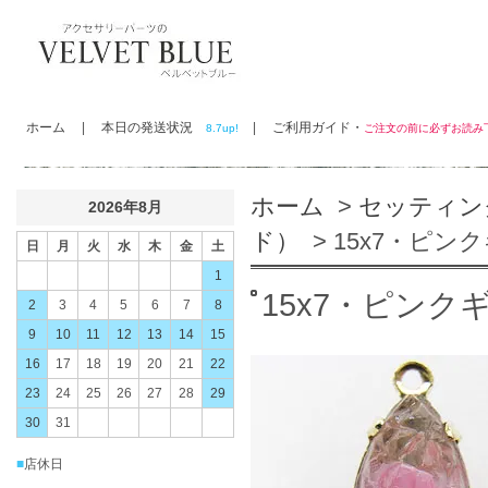
ホーム
|
本日の発送状況
|
ご利用ガイド・
8.7up!
ご注文の前に必ずお読
ホーム
>
セッティン
2026年8月
ド）
> 15x7・ピン
日
月
火
水
木
金
土
1
15x7・ピンク
2
3
4
5
6
7
8
9
10
11
12
13
14
15
16
17
18
19
20
21
22
23
24
25
26
27
28
29
30
31
■
店休日