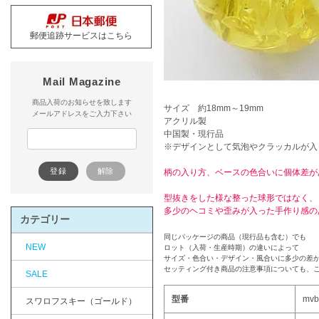
郵便追跡サービスはこちら
Mail Magazine
商品入荷のお知らせを致します
サイズ 約18mm～19mm
メールアドレスをご入力下さい
アクリル製
中国製・現行品
※デザインとして気泡やクラッカルが入
柄の入り方、ベースの色合いに個体差が
型抜きをした様な整った球形ではなく、
多少のヘコミや歪みが入った手作り感の
カテゴリー
同じパッケージの商品（現行品も含む）でも
NEW
ロット（入荷・生産時期）の違いによって
サイズ・色合い・デザイン・風合いに多少の差
セッティング付き商品の注意事項についても、
SALE
型番
mvb
スワロフスキー（ゴールド）