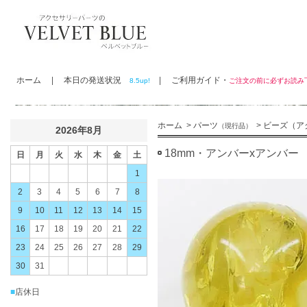
ホーム
|
本日の発送状況
|
ご利用ガイド・
8.5up!
ご注文の前に必ずお読
ホーム
>
パーツ
>
ビーズ（ア
（現行品）
2026年8月
18mm・アンバーxアンバー
日
月
火
水
木
金
土
1
2
3
4
5
6
7
8
9
10
11
12
13
14
15
16
17
18
19
20
21
22
23
24
25
26
27
28
29
30
31
■
店休日