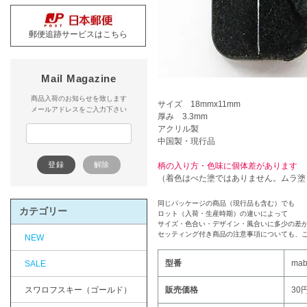
郵便追跡サービスはこちら
Mail Magazine
商品入荷のお知らせを致します
サイズ 18mmx11mm
メールアドレスをご入力下さい
厚み 3.3mm
アクリル製
中国製・現行品
柄の入り方・色味に個体差があります
（着色はべた塗ではありません。ムラ塗
同じパッケージの商品（現行品も含む）でも
カテゴリー
ロット（入荷・生産時期）の違いによって
サイズ・色合い・デザイン・風合いに多少の差
セッティング付き商品の注意事項についても、
NEW
型番
mab
SALE
スワロフスキー（ゴールド）
販売価格
30