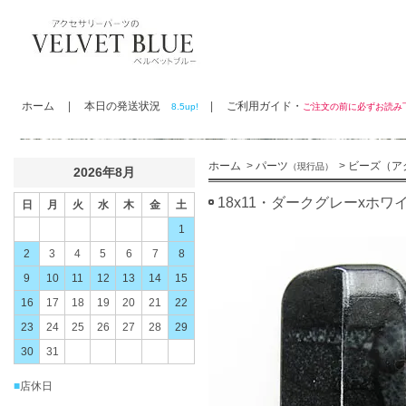
ホーム
|
本日の発送状況
|
ご利用ガイド・
8.5up!
ご注文の前に必ずお読
ホーム
>
パーツ
>
ビーズ（ア
（現行品）
2026年8月
18x11・ダークグレーxホ
日
月
火
水
木
金
土
1
2
3
4
5
6
7
8
9
10
11
12
13
14
15
16
17
18
19
20
21
22
23
24
25
26
27
28
29
30
31
■
店休日