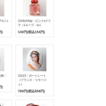
クアxジェ
10x8x24pp・ピンクxクリ
ア（1ループ・oc）
円)
140円(税込154円)
花柄・
33x23・ポートレート
（フランス・リモージ
ュ）
円)
780円(税込858円)