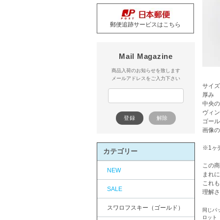
郵便追跡サービスはこちら
Mail Magazine
商品入荷のお知らせを致します
メールアドレスをご入力下さい
サイズ
厚み 
中央の
ヴィ
ゴール
画像の
※1ヶ
カテゴリー
この商
NEW
まれに
これも
SALE
理解さ
スワロフスキー（ゴールド）
同じパ
ロット