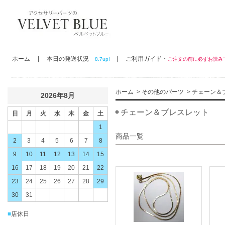
ホーム
|
本日の発送状況
|
ご利用ガイド・
8.7up!
ご注文の前に必ずお読
ホーム
>
その他のパーツ
> チェーン＆
2026年8月
チェーン＆ブレスレット
日
月
火
水
木
金
土
1
商品一覧
2
3
4
5
6
7
8
9
10
11
12
13
14
15
16
17
18
19
20
21
22
23
24
25
26
27
28
29
30
31
■
店休日