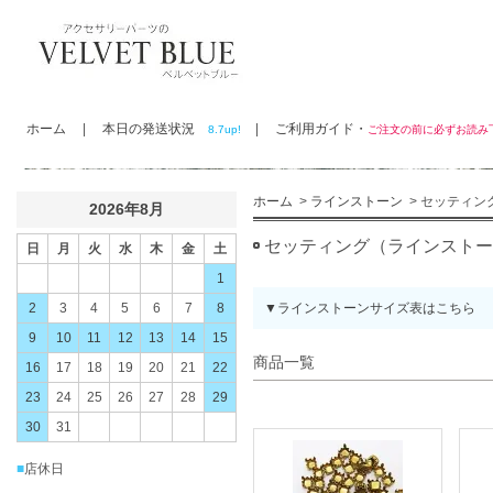
ホーム
|
本日の発送状況
|
ご利用ガイド・
8.7up!
ご注文の前に必ずお読
ホーム
>
ラインストーン
> セッティ
2026年8月
セッティング（ラインストー
日
月
火
水
木
金
土
1
2
3
4
5
6
7
8
▼ラインストーンサイズ表はこちら
9
10
11
12
13
14
15
商品一覧
16
17
18
19
20
21
22
23
24
25
26
27
28
29
30
31
■
店休日